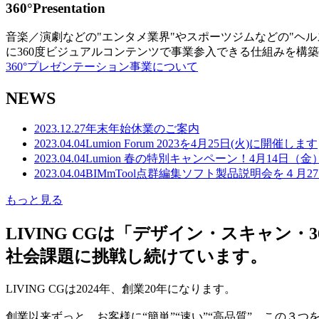
360°Presentation
音楽／演劇などの"エンタメ業界"やスポーツジムなどの"ヘ
に360度ビジュアルコンテンツで事業参入できる仕組みを構
360°プレゼンテーション事業について
NEWS
2023.12.27
年末年始休業のご案内
2023.04.04
Lumion Forum 2023を4月25日(火)に開催します
2023.04.04
Lumion 春の特別キャンペーン！4月14日（
2023.04.04
BIMmTool点群編集ソフト製品説明会を４月2
もっと見る
LIVING CGは「デザイン・スキャ
社会課題に挑戦し続けています。
LIVING CGは2024年、創業20年になります。
創業以来ずっと、お客様に“簡単”“速い”“高品質” この３