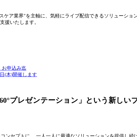
ルスケア業界"を主軸に、気軽にライブ配信できるソリューショ
築支援いたします。
金）お申込み迄
7日(木)開催します
ン・360°プレゼンテーション」という新
つをコンセプトに、 一人一人に最適なソリューションを提供し続