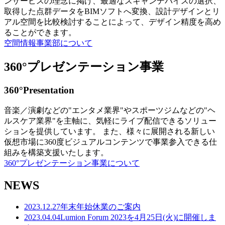
ンサービスの理念に掲げ、最適なスキャンデバイスの選択、
取得した点群データをBIMソフトへ変換、設計デザインとリ
アル空間を比較検討することによって、デザイン精度を高め
ることができます。
空間情報事業部について
360°プレゼンテーション事業
360°Presentation
音楽／演劇などの"エンタメ業界"やスポーツジムなどの"ヘ
ルスケア業界"を主軸に、気軽にライブ配信できるソリュー
ションを提供しています。 また、様々に展開される新しい
仮想市場に360度ビジュアルコンテンツで事業参入できる仕
組みを構築支援いたします。
360°プレゼンテーション事業について
NEWS
2023.12.27
年末年始休業のご案内
2023.04.04
Lumion Forum 2023を4月25日(火)に開催しま