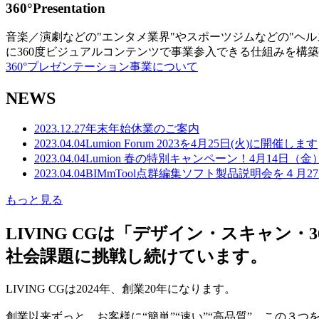
360°Presentation
音楽／演劇などの"エンタメ業界"やスポーツジムなどの"ヘ
に360度ビジュアルコンテンツで事業参入できる仕組みを構
360°プレゼンテーション事業について
NEWS
2023.12.27
年末年始休業のご案内
2023.04.04
Lumion Forum 2023を4月25日(火)に開催します
2023.04.04
Lumion 春の特別キャンペーン！4月14日（
2023.04.04
BIMmTool点群編集ソフト製品説明会を４月2
もっと見る
LIVING CGは「デザイン・スキャ
社会課題に挑戦し続けています。
LIVING CGは2024年、創業20年になります。
創業以来ずっと、お客様に“簡単”“速い”“高品質” この３