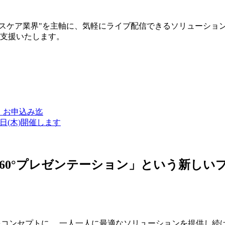
ルスケア業界"を主軸に、気軽にライブ配信できるソリューショ
築支援いたします。
金）お申込み迄
7日(木)開催します
ン・360°プレゼンテーション」という新
つをコンセプトに、 一人一人に最適なソリューションを提供し続