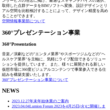
ンサービスの理念に掲げ、最適なスキャンデバイスの選択、
取得した点群データをBIMソフトへ変換、設計デザインとリ
アル空間を比較検討することによって、デザイン精度を高め
ることができます。
空間情報事業部について
360°プレゼンテーション事業
360°Presentation
音楽／演劇などの"エンタメ業界"やスポーツジムなどの"ヘ
ルスケア業界"を主軸に、気軽にライブ配信できるソリュー
ションを提供しています。 また、様々に展開される新しい
仮想市場に360度ビジュアルコンテンツで事業参入できる仕
組みを構築支援いたします。
360°プレゼンテーション事業について
NEWS
2023.12.27
年末年始休業のご案内
2023.04.04
Lumion Forum 2023を4月25日(火)に開催しま