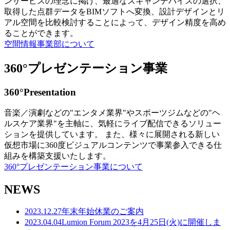
ンサービスの理念に掲げ、最適なスキャンデバイスの選択、
取得した点群データをBIMソフトへ変換、設計デザインとリ
アル空間を比較検討することによって、デザイン精度を高め
ることができます。
空間情報事業部について
360°プレゼンテーション事業
360°Presentation
音楽／演劇などの"エンタメ業界"やスポーツジムなどの"ヘ
ルスケア業界"を主軸に、気軽にライブ配信できるソリュー
ションを提供しています。 また、様々に展開される新しい
仮想市場に360度ビジュアルコンテンツで事業参入できる仕
組みを構築支援いたします。
360°プレゼンテーション事業について
NEWS
2023.12.27
年末年始休業のご案内
2023.04.04
Lumion Forum 2023を4月25日(火)に開催しま