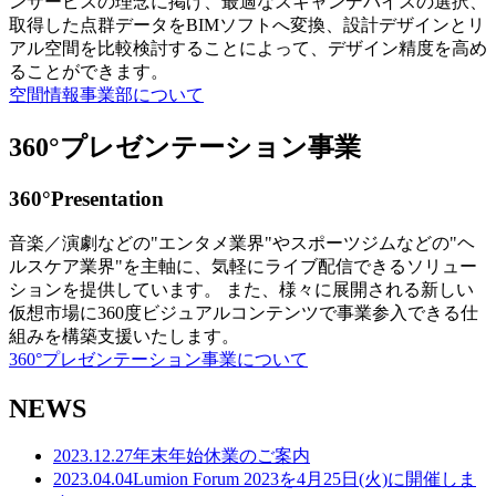
ンサービスの理念に掲げ、最適なスキャンデバイスの選択、
取得した点群データをBIMソフトへ変換、設計デザインとリ
アル空間を比較検討することによって、デザイン精度を高め
ることができます。
空間情報事業部について
360°プレゼンテーション事業
360°Presentation
音楽／演劇などの"エンタメ業界"やスポーツジムなどの"ヘ
ルスケア業界"を主軸に、気軽にライブ配信できるソリュー
ションを提供しています。 また、様々に展開される新しい
仮想市場に360度ビジュアルコンテンツで事業参入できる仕
組みを構築支援いたします。
360°プレゼンテーション事業について
NEWS
2023.12.27
年末年始休業のご案内
2023.04.04
Lumion Forum 2023を4月25日(火)に開催しま