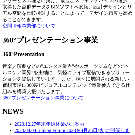
ンサービスの理念に掲げ、最適なスキャンデバイスの選択、
取得した点群データをBIMソフトへ変換、設計デザインとリ
アル空間を比較検討することによって、デザイン精度を高め
ることができます。
空間情報事業部について
360°プレゼンテーション事業
360°Presentation
音楽／演劇などの"エンタメ業界"やスポーツジムなどの"ヘ
ルスケア業界"を主軸に、気軽にライブ配信できるソリュー
ションを提供しています。 また、様々に展開される新しい
仮想市場に360度ビジュアルコンテンツで事業参入できる仕
組みを構築支援いたします。
360°プレゼンテーション事業について
NEWS
2023.12.27
年末年始休業のご案内
2023.04.04
Lumion Forum 2023を4月25日(火)に開催しま