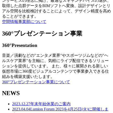
ンサービスの理念に掲げ、最適なスキャンデバイスの選択、
取得した点群データをBIMソフトへ変換、設計デザインとリ
アル空間を比較検討することによって、デザイン精度を高め
ることができます。
空間情報事業部について
360°プレゼンテーション事業
360°Presentation
音楽／演劇などの"エンタメ業界"やスポーツジムなどの"ヘ
ルスケア業界"を主軸に、気軽にライブ配信できるソリュー
ションを提供しています。 また、様々に展開される新しい
仮想市場に360度ビジュアルコンテンツで事業参入できる仕
組みを構築支援いたします。
360°プレゼンテーション事業について
NEWS
2023.12.27
年末年始休業のご案内
2023.04.04
Lumion Forum 2023を4月25日(火)に開催しま