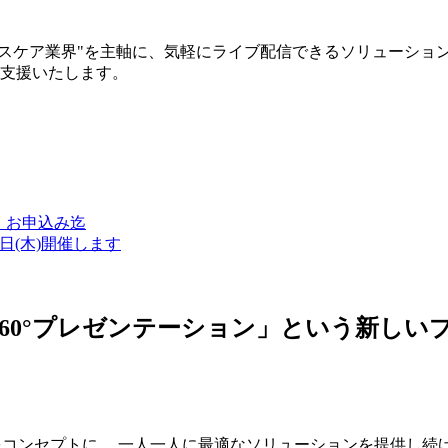
ルスケア業界"を主軸に、気軽にライブ配信できるソリューショ
築支援いたします。
金）お申込み迄
7日(木)開催します
ン・360°プレゼンテーション」という新
つをコンセプトに、 一人一人に最適なソリューションを提供し続