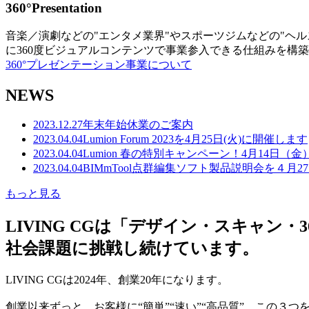
360°Presentation
音楽／演劇などの"エンタメ業界"やスポーツジムなどの"ヘ
に360度ビジュアルコンテンツで事業参入できる仕組みを構
360°プレゼンテーション事業について
NEWS
2023.12.27
年末年始休業のご案内
2023.04.04
Lumion Forum 2023を4月25日(火)に開催します
2023.04.04
Lumion 春の特別キャンペーン！4月14日（
2023.04.04
BIMmTool点群編集ソフト製品説明会を４月2
もっと見る
LIVING CGは「デザイン・スキャ
社会課題に挑戦し続けています。
LIVING CGは2024年、創業20年になります。
創業以来ずっと、お客様に“簡単”“速い”“高品質” この３