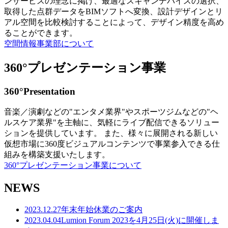
ンサービスの理念に掲げ、最適なスキャンデバイスの選択、
取得した点群データをBIMソフトへ変換、設計デザインとリ
アル空間を比較検討することによって、デザイン精度を高め
ることができます。
空間情報事業部について
360°プレゼンテーション事業
360°Presentation
音楽／演劇などの"エンタメ業界"やスポーツジムなどの"ヘ
ルスケア業界"を主軸に、気軽にライブ配信できるソリュー
ションを提供しています。 また、様々に展開される新しい
仮想市場に360度ビジュアルコンテンツで事業参入できる仕
組みを構築支援いたします。
360°プレゼンテーション事業について
NEWS
2023.12.27
年末年始休業のご案内
2023.04.04
Lumion Forum 2023を4月25日(火)に開催しま