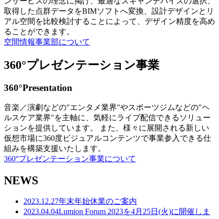
ンサービスの理念に掲げ、最適なスキャンデバイスの選択、
取得した点群データをBIMソフトへ変換、設計デザインとリ
アル空間を比較検討することによって、デザイン精度を高め
ることができます。
空間情報事業部について
360°プレゼンテーション事業
360°Presentation
音楽／演劇などの"エンタメ業界"やスポーツジムなどの"ヘ
ルスケア業界"を主軸に、気軽にライブ配信できるソリュー
ションを提供しています。 また、様々に展開される新しい
仮想市場に360度ビジュアルコンテンツで事業参入できる仕
組みを構築支援いたします。
360°プレゼンテーション事業について
NEWS
2023.12.27
年末年始休業のご案内
2023.04.04
Lumion Forum 2023を4月25日(火)に開催しま