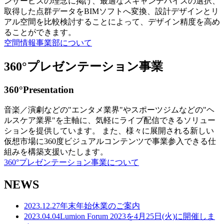
ンサービスの理念に掲げ、最適なスキャンデバイスの選択、
取得した点群データをBIMソフトへ変換、設計デザインとリ
アル空間を比較検討することによって、デザイン精度を高め
ることができます。
空間情報事業部について
360°プレゼンテーション事業
360°Presentation
音楽／演劇などの"エンタメ業界"やスポーツジムなどの"ヘ
ルスケア業界"を主軸に、気軽にライブ配信できるソリュー
ションを提供しています。 また、様々に展開される新しい
仮想市場に360度ビジュアルコンテンツで事業参入できる仕
組みを構築支援いたします。
360°プレゼンテーション事業について
NEWS
2023.12.27
年末年始休業のご案内
2023.04.04
Lumion Forum 2023を4月25日(火)に開催しま