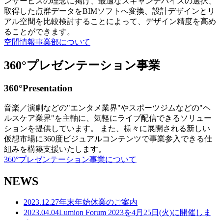
ンサービスの理念に掲げ、最適なスキャンデバイスの選択、
取得した点群データをBIMソフトへ変換、設計デザインとリ
アル空間を比較検討することによって、デザイン精度を高め
ることができます。
空間情報事業部について
360°プレゼンテーション事業
360°Presentation
音楽／演劇などの"エンタメ業界"やスポーツジムなどの"ヘ
ルスケア業界"を主軸に、気軽にライブ配信できるソリュー
ションを提供しています。 また、様々に展開される新しい
仮想市場に360度ビジュアルコンテンツで事業参入できる仕
組みを構築支援いたします。
360°プレゼンテーション事業について
NEWS
2023.12.27
年末年始休業のご案内
2023.04.04
Lumion Forum 2023を4月25日(火)に開催しま