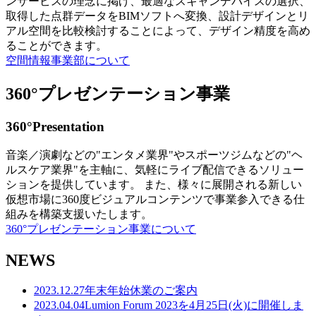
ンサービスの理念に掲げ、最適なスキャンデバイスの選択、
取得した点群データをBIMソフトへ変換、設計デザインとリ
アル空間を比較検討することによって、デザイン精度を高め
ることができます。
空間情報事業部について
360°プレゼンテーション事業
360°Presentation
音楽／演劇などの"エンタメ業界"やスポーツジムなどの"ヘ
ルスケア業界"を主軸に、気軽にライブ配信できるソリュー
ションを提供しています。 また、様々に展開される新しい
仮想市場に360度ビジュアルコンテンツで事業参入できる仕
組みを構築支援いたします。
360°プレゼンテーション事業について
NEWS
2023.12.27
年末年始休業のご案内
2023.04.04
Lumion Forum 2023を4月25日(火)に開催しま