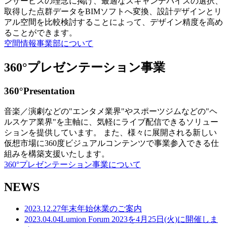
ンサービスの理念に掲げ、最適なスキャンデバイスの選択、
取得した点群データをBIMソフトへ変換、設計デザインとリ
アル空間を比較検討することによって、デザイン精度を高め
ることができます。
空間情報事業部について
360°プレゼンテーション事業
360°Presentation
音楽／演劇などの"エンタメ業界"やスポーツジムなどの"ヘ
ルスケア業界"を主軸に、気軽にライブ配信できるソリュー
ションを提供しています。 また、様々に展開される新しい
仮想市場に360度ビジュアルコンテンツで事業参入できる仕
組みを構築支援いたします。
360°プレゼンテーション事業について
NEWS
2023.12.27
年末年始休業のご案内
2023.04.04
Lumion Forum 2023を4月25日(火)に開催しま