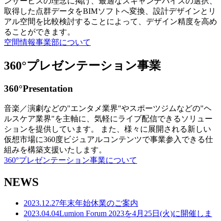
ンサービスの理念に掲げ、最適なスキャンデバイスの選択、
取得した点群データをBIMソフトへ変換、設計デザインとリ
アル空間を比較検討することによって、デザイン精度を高め
ることができます。
空間情報事業部について
360°プレゼンテーション事業
360°Presentation
音楽／演劇などの"エンタメ業界"やスポーツジムなどの"ヘ
ルスケア業界"を主軸に、気軽にライブ配信できるソリュー
ションを提供しています。 また、様々に展開される新しい
仮想市場に360度ビジュアルコンテンツで事業参入できる仕
組みを構築支援いたします。
360°プレゼンテーション事業について
NEWS
2023.12.27
年末年始休業のご案内
2023.04.04
Lumion Forum 2023を4月25日(火)に開催しま