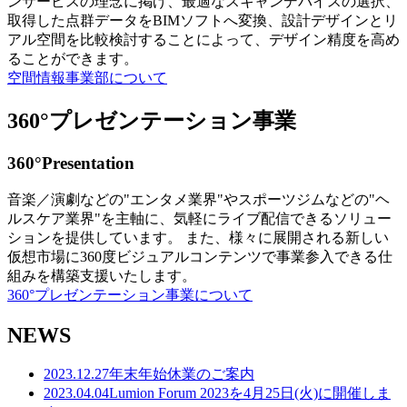
ンサービスの理念に掲げ、最適なスキャンデバイスの選択、
取得した点群データをBIMソフトへ変換、設計デザインとリ
アル空間を比較検討することによって、デザイン精度を高め
ることができます。
空間情報事業部について
360°プレゼンテーション事業
360°Presentation
音楽／演劇などの"エンタメ業界"やスポーツジムなどの"ヘ
ルスケア業界"を主軸に、気軽にライブ配信できるソリュー
ションを提供しています。 また、様々に展開される新しい
仮想市場に360度ビジュアルコンテンツで事業参入できる仕
組みを構築支援いたします。
360°プレゼンテーション事業について
NEWS
2023.12.27
年末年始休業のご案内
2023.04.04
Lumion Forum 2023を4月25日(火)に開催しま