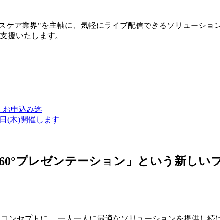
ルスケア業界"を主軸に、気軽にライブ配信できるソリューショ
築支援いたします。
金）お申込み迄
7日(木)開催します
ン・360°プレゼンテーション」という新
つをコンセプトに、 一人一人に最適なソリューションを提供し続