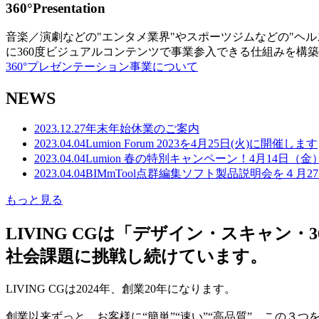
360°Presentation
音楽／演劇などの"エンタメ業界"やスポーツジムなどの"ヘ
に360度ビジュアルコンテンツで事業参入できる仕組みを構
360°プレゼンテーション事業について
NEWS
2023.12.27
年末年始休業のご案内
2023.04.04
Lumion Forum 2023を4月25日(火)に開催します
2023.04.04
Lumion 春の特別キャンペーン！4月14日（
2023.04.04
BIMmTool点群編集ソフト製品説明会を４月2
もっと見る
LIVING CGは「デザイン・スキャ
社会課題に挑戦し続けています。
LIVING CGは2024年、創業20年になります。
創業以来ずっと、お客様に“簡単”“速い”“高品質” この３