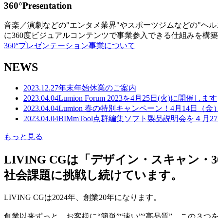
360°Presentation
音楽／演劇などの"エンタメ業界"やスポーツジムなどの"ヘ
に360度ビジュアルコンテンツで事業参入できる仕組みを構
360°プレゼンテーション事業について
NEWS
2023.12.27
年末年始休業のご案内
2023.04.04
Lumion Forum 2023を4月25日(火)に開催します
2023.04.04
Lumion 春の特別キャンペーン！4月14日（
2023.04.04
BIMmTool点群編集ソフト製品説明会を４月2
もっと見る
LIVING CGは「デザイン・スキャ
社会課題に挑戦し続けています。
LIVING CGは2024年、創業20年になります。
創業以来ずっと、お客様に“簡単”“速い”“高品質” この３