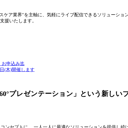
ルスケア業界"を主軸に、気軽にライブ配信できるソリューショ
築支援いたします。
金）お申込み迄
7日(木)開催します
ン・360°プレゼンテーション」という新
つをコンセプトに、 一人一人に最適なソリューションを提供し続