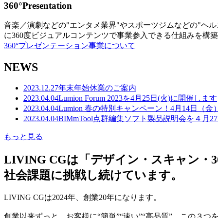
360°Presentation
音楽／演劇などの"エンタメ業界"やスポーツジムなどの"ヘ
に360度ビジュアルコンテンツで事業参入できる仕組みを構
360°プレゼンテーション事業について
NEWS
2023.12.27
年末年始休業のご案内
2023.04.04
Lumion Forum 2023を4月25日(火)に開催します
2023.04.04
Lumion 春の特別キャンペーン！4月14日（
2023.04.04
BIMmTool点群編集ソフト製品説明会を４月2
もっと見る
LIVING CGは「デザイン・スキャ
社会課題に挑戦し続けています。
LIVING CGは2024年、創業20年になります。
創業以来ずっと、お客様に“簡単”“速い”“高品質” この３