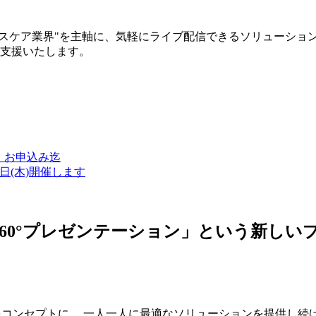
ルスケア業界"を主軸に、気軽にライブ配信できるソリューショ
築支援いたします。
金）お申込み迄
7日(木)開催します
ン・360°プレゼンテーション」という新
つをコンセプトに、 一人一人に最適なソリューションを提供し続