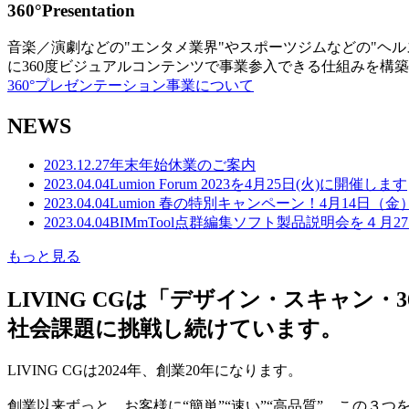
360°Presentation
音楽／演劇などの"エンタメ業界"やスポーツジムなどの"ヘ
に360度ビジュアルコンテンツで事業参入できる仕組みを構
360°プレゼンテーション事業について
NEWS
2023.12.27
年末年始休業のご案内
2023.04.04
Lumion Forum 2023を4月25日(火)に開催します
2023.04.04
Lumion 春の特別キャンペーン！4月14日（
2023.04.04
BIMmTool点群編集ソフト製品説明会を４月2
もっと見る
LIVING CGは「デザイン・スキャ
社会課題に挑戦し続けています。
LIVING CGは2024年、創業20年になります。
創業以来ずっと、お客様に“簡単”“速い”“高品質” この３