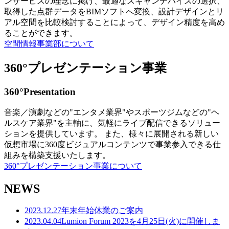
ンサービスの理念に掲げ、最適なスキャンデバイスの選択、
取得した点群データをBIMソフトへ変換、設計デザインとリ
アル空間を比較検討することによって、デザイン精度を高め
ることができます。
空間情報事業部について
360°プレゼンテーション事業
360°Presentation
音楽／演劇などの"エンタメ業界"やスポーツジムなどの"ヘ
ルスケア業界"を主軸に、気軽にライブ配信できるソリュー
ションを提供しています。 また、様々に展開される新しい
仮想市場に360度ビジュアルコンテンツで事業参入できる仕
組みを構築支援いたします。
360°プレゼンテーション事業について
NEWS
2023.12.27
年末年始休業のご案内
2023.04.04
Lumion Forum 2023を4月25日(火)に開催しま