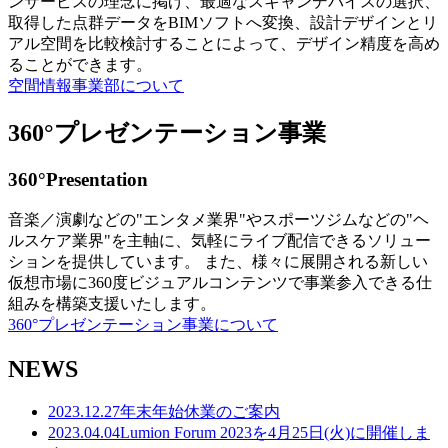
ンサービスの理念に掲げ、最適なスキャンデバイスの選択、
取得した点群データをBIMソフトへ変換、設計デザインとリ
アル空間を比較検討することによって、デザイン精度を高め
ることができます。
空間情報事業部について
360°プレゼンテーション事業
360°Presentation
音楽／演劇などの"エンタメ業界"やスポーツジムなどの"ヘ
ルスケア業界"を主軸に、気軽にライブ配信できるソリュー
ションを提供しています。 また、様々に展開される新しい
仮想市場に360度ビジュアルコンテンツで事業参入できる仕
組みを構築支援いたします。
360°プレゼンテーション事業について
NEWS
2023.12.27
年末年始休業のご案内
2023.04.04
Lumion Forum 2023を4月25日(火)に開催しま