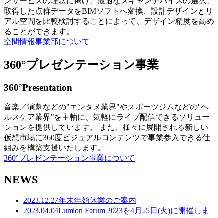
ンサービスの理念に掲げ、最適なスキャンデバイスの選択、
取得した点群データをBIMソフトへ変換、設計デザインとリ
アル空間を比較検討することによって、デザイン精度を高め
ることができます。
空間情報事業部について
360°プレゼンテーション事業
360°Presentation
音楽／演劇などの"エンタメ業界"やスポーツジムなどの"ヘ
ルスケア業界"を主軸に、気軽にライブ配信できるソリュー
ションを提供しています。 また、様々に展開される新しい
仮想市場に360度ビジュアルコンテンツで事業参入できる仕
組みを構築支援いたします。
360°プレゼンテーション事業について
NEWS
2023.12.27
年末年始休業のご案内
2023.04.04
Lumion Forum 2023を4月25日(火)に開催しま