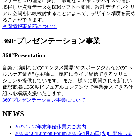
ンサービスの理念に掲げ、最適なスキャンデバイスの選択、
取得した点群データをBIMソフトへ変換、設計デザインとリ
アル空間を比較検討することによって、デザイン精度を高め
ることができます。
空間情報事業部について
360°プレゼンテーション事業
360°Presentation
音楽／演劇などの"エンタメ業界"やスポーツジムなどの"ヘ
ルスケア業界"を主軸に、気軽にライブ配信できるソリュー
ションを提供しています。 また、様々に展開される新しい
仮想市場に360度ビジュアルコンテンツで事業参入できる仕
組みを構築支援いたします。
360°プレゼンテーション事業について
NEWS
2023.12.27
年末年始休業のご案内
2023.04.04
Lumion Forum 2023を4月25日(火)に開催しま