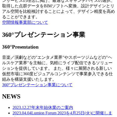
ンサービスの理念に掲げ、最適なスキャンデバイスの選択、
取得した点群データをBIMソフトへ変換、設計デザインとリ
アル空間を比較検討することによって、デザイン精度を高め
ることができます。
空間情報事業部について
360°プレゼンテーション事業
360°Presentation
音楽／演劇などの"エンタメ業界"やスポーツジムなどの"ヘ
ルスケア業界"を主軸に、気軽にライブ配信できるソリュー
ションを提供しています。 また、様々に展開される新しい
仮想市場に360度ビジュアルコンテンツで事業参入できる仕
組みを構築支援いたします。
360°プレゼンテーション事業について
NEWS
2023.12.27
年末年始休業のご案内
2023.04.04
Lumion Forum 2023を4月25日(火)に開催しま