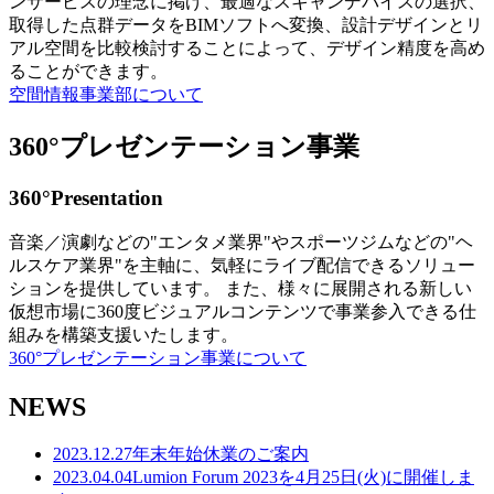
ンサービスの理念に掲げ、最適なスキャンデバイスの選択、
取得した点群データをBIMソフトへ変換、設計デザインとリ
アル空間を比較検討することによって、デザイン精度を高め
ることができます。
空間情報事業部について
360°プレゼンテーション事業
360°Presentation
音楽／演劇などの"エンタメ業界"やスポーツジムなどの"ヘ
ルスケア業界"を主軸に、気軽にライブ配信できるソリュー
ションを提供しています。 また、様々に展開される新しい
仮想市場に360度ビジュアルコンテンツで事業参入できる仕
組みを構築支援いたします。
360°プレゼンテーション事業について
NEWS
2023.12.27
年末年始休業のご案内
2023.04.04
Lumion Forum 2023を4月25日(火)に開催しま