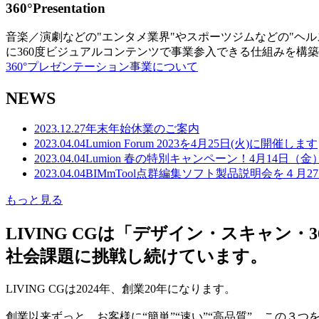
360°Presentation
音楽／演劇などの"エンタメ業界"やスポーツジムなどの"ヘ
に360度ビジュアルコンテンツで事業参入できる仕組みを構
360°プレゼンテーション事業について
NEWS
2023.12.27
年末年始休業のご案内
2023.04.04
Lumion Forum 2023を4月25日(火)に開催します
2023.04.04
Lumion 春の特別キャンペーン！4月14日（
2023.04.04
BIMmTool点群編集ソフト製品説明会を４月2
もっと見る
LIVING CGは「デザイン・スキャ
社会課題に挑戦し続けています。
LIVING CGは2024年、創業20年になります。
創業以来ずっと、お客様に“簡単”“速い”“高品質” この３