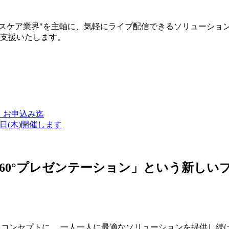
ルスケア業界"を主軸に、気軽にライブ配信できるソリューショ
築支援いたします。
金）お申込み迄
7日(木)開催します
ン・360°プレゼンテーション」という新
つをコンセプトに、 一人一人に最適なソリューションを提供し続