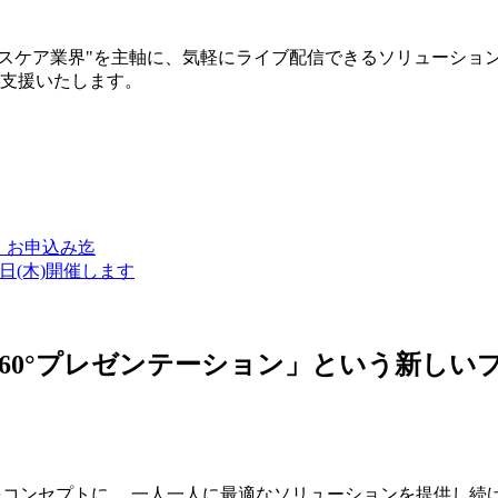
ルスケア業界"を主軸に、気軽にライブ配信できるソリューショ
築支援いたします。
金）お申込み迄
7日(木)開催します
ン・360°プレゼンテーション」という新
つをコンセプトに、 一人一人に最適なソリューションを提供し続