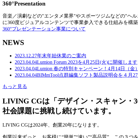
360°Presentation
音楽／演劇などの"エンタメ業界"やスポーツジムなどの"ヘ
に360度ビジュアルコンテンツで事業参入できる仕組みを構
360°プレゼンテーション事業について
NEWS
2023.12.27
年末年始休業のご案内
2023.04.04
Lumion Forum 2023を4月25日(火)に開催します
2023.04.04
Lumion 春の特別キャンペーン！4月14日（
2023.04.04
BIMmTool点群編集ソフト製品説明会を４月2
もっと見る
LIVING CGは「デザイン・スキャ
社会課題に挑戦し続けています。
LIVING CGは2024年、創業20年になります。
創業以来ずっと、お客様に“簡単”“速い”“高品質” この３