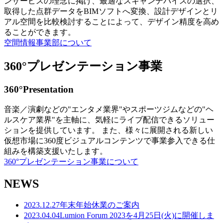
ンサービスの理念に掲げ、最適なスキャンデバイスの選択、
取得した点群データをBIMソフトへ変換、設計デザインとリ
アル空間を比較検討することによって、デザイン精度を高め
ることができます。
空間情報事業部について
360°プレゼンテーション事業
360°Presentation
音楽／演劇などの"エンタメ業界"やスポーツジムなどの"ヘ
ルスケア業界"を主軸に、気軽にライブ配信できるソリュー
ションを提供しています。 また、様々に展開される新しい
仮想市場に360度ビジュアルコンテンツで事業参入できる仕
組みを構築支援いたします。
360°プレゼンテーション事業について
NEWS
2023.12.27
年末年始休業のご案内
2023.04.04
Lumion Forum 2023を4月25日(火)に開催しま