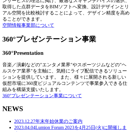
ンサービスの理念に掲げ、最適なスキャンデバイスの選択、
取得した点群データをBIMソフトへ変換、設計デザインとリ
アル空間を比較検討することによって、デザイン精度を高め
ることができます。
空間情報事業部について
360°プレゼンテーション事業
360°Presentation
音楽／演劇などの"エンタメ業界"やスポーツジムなどの"ヘ
ルスケア業界"を主軸に、気軽にライブ配信できるソリュー
ションを提供しています。 また、様々に展開される新しい
仮想市場に360度ビジュアルコンテンツで事業参入できる仕
組みを構築支援いたします。
360°プレゼンテーション事業について
NEWS
2023.12.27
年末年始休業のご案内
2023.04.04
Lumion Forum 2023を4月25日(火)に開催しま