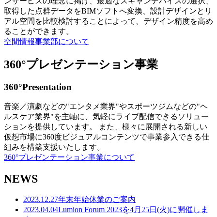
ンサービスの理念に掲げ、最適なスキャンデバイスの選択、
取得した点群データをBIMソフトへ変換、設計デザインとリ
アル空間を比較検討することによって、デザイン精度を高め
ることができます。
空間情報事業部について
360°プレゼンテーション事業
360°Presentation
音楽／演劇などの"エンタメ業界"やスポーツジムなどの"ヘ
ルスケア業界"を主軸に、気軽にライブ配信できるソリュー
ションを提供しています。 また、様々に展開される新しい
仮想市場に360度ビジュアルコンテンツで事業参入できる仕
組みを構築支援いたします。
360°プレゼンテーション事業について
NEWS
2023.12.27
年末年始休業のご案内
2023.04.04
Lumion Forum 2023を4月25日(火)に開催しま