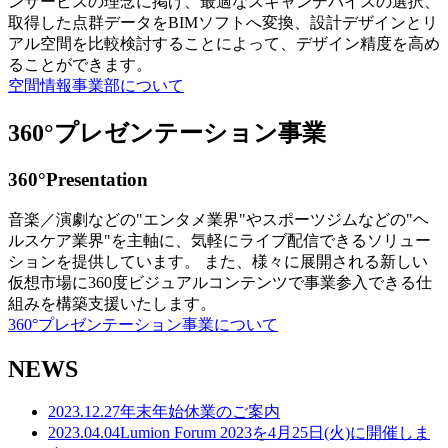
ンサービスの理念に掲げ、最適なスキャンデバイスの選択、
取得した点群データをBIMソフトへ変換、設計デザインとリ
アル空間を比較検討することによって、デザイン精度を高め
ることができます。
空間情報事業部について
360°プレゼンテーション事業
360°Presentation
音楽／演劇などの"エンタメ業界"やスポーツジムなどの"ヘ
ルスケア業界"を主軸に、気軽にライブ配信できるソリュー
ションを提供しています。 また、様々に展開される新しい
仮想市場に360度ビジュアルコンテンツで事業参入できる仕
組みを構築支援いたします。
360°プレゼンテーション事業について
NEWS
2023.12.27
年末年始休業のご案内
2023.04.04
Lumion Forum 2023を4月25日(火)に開催しま