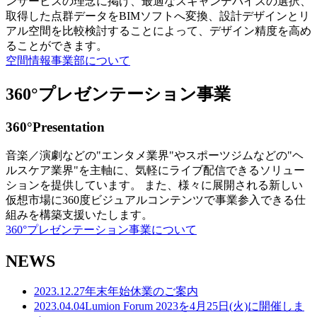
ンサービスの理念に掲げ、最適なスキャンデバイスの選択、
取得した点群データをBIMソフトへ変換、設計デザインとリ
アル空間を比較検討することによって、デザイン精度を高め
ることができます。
空間情報事業部について
360°プレゼンテーション事業
360°Presentation
音楽／演劇などの"エンタメ業界"やスポーツジムなどの"ヘ
ルスケア業界"を主軸に、気軽にライブ配信できるソリュー
ションを提供しています。 また、様々に展開される新しい
仮想市場に360度ビジュアルコンテンツで事業参入できる仕
組みを構築支援いたします。
360°プレゼンテーション事業について
NEWS
2023.12.27
年末年始休業のご案内
2023.04.04
Lumion Forum 2023を4月25日(火)に開催しま