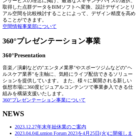
ンサービスの理念に掲げ、最適なスキャンデバイスの選択、
取得した点群データをBIMソフトへ変換、設計デザインとリ
アル空間を比較検討することによって、デザイン精度を高め
ることができます。
空間情報事業部について
360°プレゼンテーション事業
360°Presentation
音楽／演劇などの"エンタメ業界"やスポーツジムなどの"ヘ
ルスケア業界"を主軸に、気軽にライブ配信できるソリュー
ションを提供しています。 また、様々に展開される新しい
仮想市場に360度ビジュアルコンテンツで事業参入できる仕
組みを構築支援いたします。
360°プレゼンテーション事業について
NEWS
2023.12.27
年末年始休業のご案内
2023.04.04
Lumion Forum 2023を4月25日(火)に開催しま