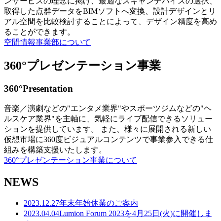
ンサービスの理念に掲げ、最適なスキャンデバイスの選択、
取得した点群データをBIMソフトへ変換、設計デザインとリ
アル空間を比較検討することによって、デザイン精度を高め
ることができます。
空間情報事業部について
360°プレゼンテーション事業
360°Presentation
音楽／演劇などの"エンタメ業界"やスポーツジムなどの"ヘ
ルスケア業界"を主軸に、気軽にライブ配信できるソリュー
ションを提供しています。 また、様々に展開される新しい
仮想市場に360度ビジュアルコンテンツで事業参入できる仕
組みを構築支援いたします。
360°プレゼンテーション事業について
NEWS
2023.12.27
年末年始休業のご案内
2023.04.04
Lumion Forum 2023を4月25日(火)に開催しま