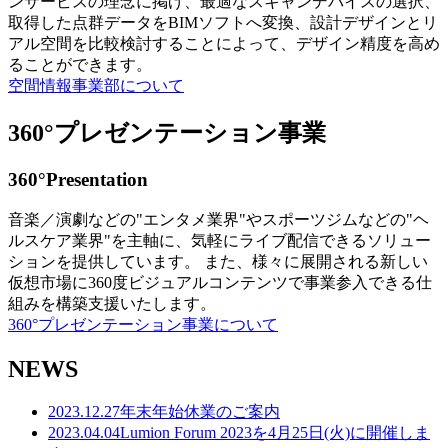
ンサービスの理念に掲げ、最適なスキャンデバイスの選択、
取得した点群データをBIMソフトへ変換、設計デザインとリ
アル空間を比較検討することによって、デザイン精度を高め
ることができます。
空間情報事業部について
360°プレゼンテーション事業
360°Presentation
音楽／演劇などの"エンタメ業界"やスポーツジムなどの"ヘ
ルスケア業界"を主軸に、気軽にライブ配信できるソリュー
ションを提供しています。 また、様々に展開される新しい
仮想市場に360度ビジュアルコンテンツで事業参入できる仕
組みを構築支援いたします。
360°プレゼンテーション事業について
NEWS
2023.12.27
年末年始休業のご案内
2023.04.04
Lumion Forum 2023を4月25日(火)に開催しま