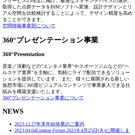
ンサービスの理念に掲げ、最適なスキャンデバイスの選択、
取得した点群データをBIMソフトへ変換、設計デザインとリ
アル空間を比較検討することによって、デザイン精度を高め
ることができます。
空間情報事業部について
360°プレゼンテーション事業
360°Presentation
音楽／演劇などの"エンタメ業界"やスポーツジムなどの"ヘ
ルスケア業界"を主軸に、気軽にライブ配信できるソリュー
ションを提供しています。 また、様々に展開される新しい
仮想市場に360度ビジュアルコンテンツで事業参入できる仕
組みを構築支援いたします。
360°プレゼンテーション事業について
NEWS
2023.12.27
年末年始休業のご案内
2023.04.04
Lumion Forum 2023を4月25日(火)に開催しま