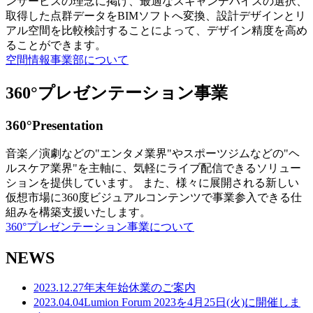
ンサービスの理念に掲げ、最適なスキャンデバイスの選択、
取得した点群データをBIMソフトへ変換、設計デザインとリ
アル空間を比較検討することによって、デザイン精度を高め
ることができます。
空間情報事業部について
360°プレゼンテーション事業
360°Presentation
音楽／演劇などの"エンタメ業界"やスポーツジムなどの"ヘ
ルスケア業界"を主軸に、気軽にライブ配信できるソリュー
ションを提供しています。 また、様々に展開される新しい
仮想市場に360度ビジュアルコンテンツで事業参入できる仕
組みを構築支援いたします。
360°プレゼンテーション事業について
NEWS
2023.12.27
年末年始休業のご案内
2023.04.04
Lumion Forum 2023を4月25日(火)に開催しま