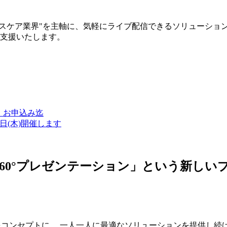
ルスケア業界"を主軸に、気軽にライブ配信できるソリューショ
築支援いたします。
金）お申込み迄
7日(木)開催します
ン・360°プレゼンテーション」という新
つをコンセプトに、 一人一人に最適なソリューションを提供し続