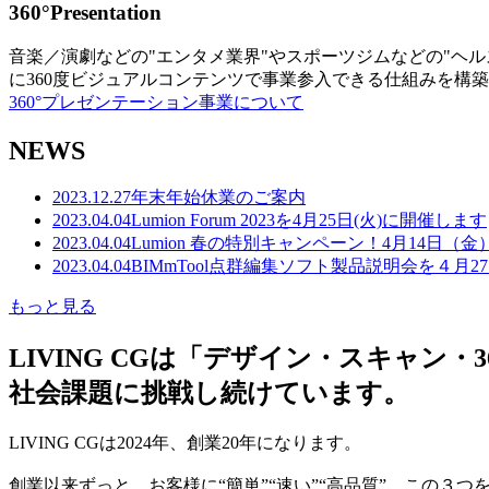
360°Presentation
音楽／演劇などの"エンタメ業界"やスポーツジムなどの"ヘ
に360度ビジュアルコンテンツで事業参入できる仕組みを構
360°プレゼンテーション事業について
NEWS
2023.12.27
年末年始休業のご案内
2023.04.04
Lumion Forum 2023を4月25日(火)に開催します
2023.04.04
Lumion 春の特別キャンペーン！4月14日（
2023.04.04
BIMmTool点群編集ソフト製品説明会を４月2
もっと見る
LIVING CGは「デザイン・スキャ
社会課題に挑戦し続けています。
LIVING CGは2024年、創業20年になります。
創業以来ずっと、お客様に“簡単”“速い”“高品質” この３