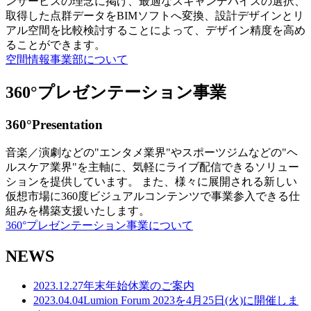
ンサービスの理念に掲げ、最適なスキャンデバイスの選択、
取得した点群データをBIMソフトへ変換、設計デザインとリ
アル空間を比較検討することによって、デザイン精度を高め
ることができます。
空間情報事業部について
360°プレゼンテーション事業
360°Presentation
音楽／演劇などの"エンタメ業界"やスポーツジムなどの"ヘ
ルスケア業界"を主軸に、気軽にライブ配信できるソリュー
ションを提供しています。 また、様々に展開される新しい
仮想市場に360度ビジュアルコンテンツで事業参入できる仕
組みを構築支援いたします。
360°プレゼンテーション事業について
NEWS
2023.12.27
年末年始休業のご案内
2023.04.04
Lumion Forum 2023を4月25日(火)に開催しま