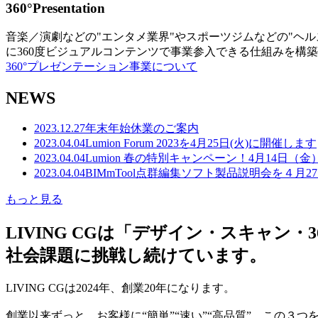
360°Presentation
音楽／演劇などの"エンタメ業界"やスポーツジムなどの"ヘ
に360度ビジュアルコンテンツで事業参入できる仕組みを構
360°プレゼンテーション事業について
NEWS
2023.12.27
年末年始休業のご案内
2023.04.04
Lumion Forum 2023を4月25日(火)に開催します
2023.04.04
Lumion 春の特別キャンペーン！4月14日（
2023.04.04
BIMmTool点群編集ソフト製品説明会を４月2
もっと見る
LIVING CGは「デザイン・スキャ
社会課題に挑戦し続けています。
LIVING CGは2024年、創業20年になります。
創業以来ずっと、お客様に“簡単”“速い”“高品質” この３