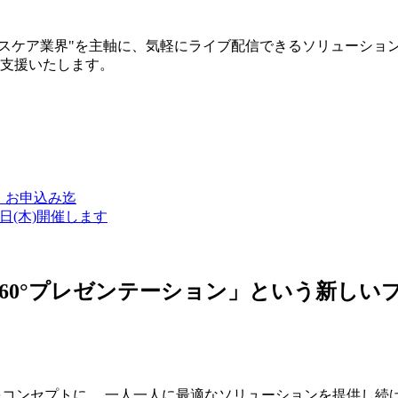
ルスケア業界"を主軸に、気軽にライブ配信できるソリューショ
築支援いたします。
金）お申込み迄
7日(木)開催します
ン・360°プレゼンテーション」という新
つをコンセプトに、 一人一人に最適なソリューションを提供し続