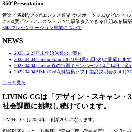
360°Presentation
音楽／演劇などの"エンタメ業界"やスポーツジムなどの"ヘ
に360度ビジュアルコンテンツで事業参入できる仕組みを構
360°プレゼンテーション事業について
NEWS
2023.12.27
年末年始休業のご案内
2023.04.04
Lumion Forum 2023を4月25日(火)に開催します
2023.04.04
Lumion 春の特別キャンペーン！4月14日（
2023.04.04
BIMmTool点群編集ソフト製品説明会を４月2
もっと見る
LIVING CGは「デザイン・スキャ
社会課題に挑戦し続けています。
LIVING CGは2024年、創業20年になります。
創業以来ずっと、お客様に“簡単”“速い”“高品質” この３