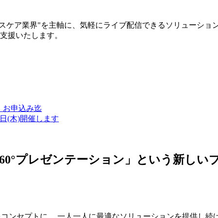
ルスケア業界"を主軸に、気軽にライブ配信できるソリューショ
築支援いたします。
金）お申込み迄
7日(木)開催します
ン・360°プレゼンテーション」という新
つをコンセプトに、 一人一人に最適なソリューションを提供し続