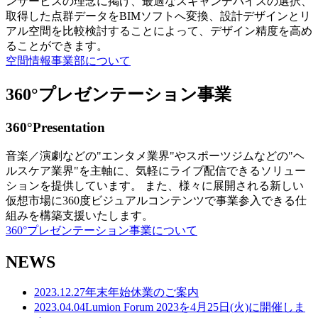
ンサービスの理念に掲げ、最適なスキャンデバイスの選択、
取得した点群データをBIMソフトへ変換、設計デザインとリ
アル空間を比較検討することによって、デザイン精度を高め
ることができます。
空間情報事業部について
360°プレゼンテーション事業
360°Presentation
音楽／演劇などの"エンタメ業界"やスポーツジムなどの"ヘ
ルスケア業界"を主軸に、気軽にライブ配信できるソリュー
ションを提供しています。 また、様々に展開される新しい
仮想市場に360度ビジュアルコンテンツで事業参入できる仕
組みを構築支援いたします。
360°プレゼンテーション事業について
NEWS
2023.12.27
年末年始休業のご案内
2023.04.04
Lumion Forum 2023を4月25日(火)に開催しま