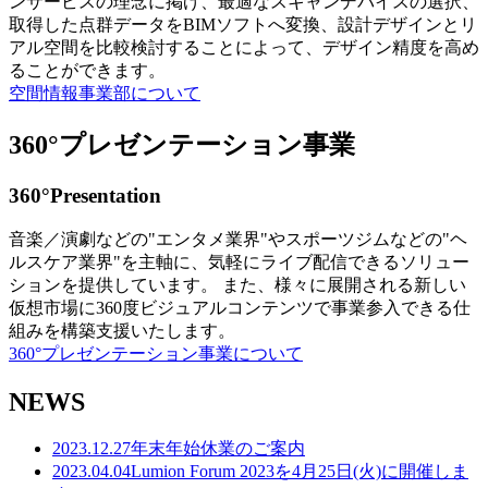
ンサービスの理念に掲げ、最適なスキャンデバイスの選択、
取得した点群データをBIMソフトへ変換、設計デザインとリ
アル空間を比較検討することによって、デザイン精度を高め
ることができます。
空間情報事業部について
360°プレゼンテーション事業
360°Presentation
音楽／演劇などの"エンタメ業界"やスポーツジムなどの"ヘ
ルスケア業界"を主軸に、気軽にライブ配信できるソリュー
ションを提供しています。 また、様々に展開される新しい
仮想市場に360度ビジュアルコンテンツで事業参入できる仕
組みを構築支援いたします。
360°プレゼンテーション事業について
NEWS
2023.12.27
年末年始休業のご案内
2023.04.04
Lumion Forum 2023を4月25日(火)に開催しま