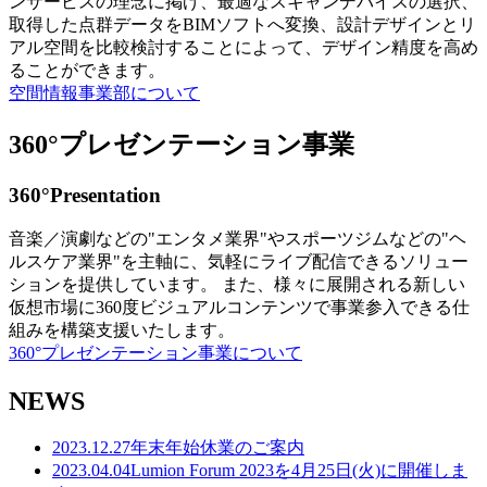
ンサービスの理念に掲げ、最適なスキャンデバイスの選択、
取得した点群データをBIMソフトへ変換、設計デザインとリ
アル空間を比較検討することによって、デザイン精度を高め
ることができます。
空間情報事業部について
360°プレゼンテーション事業
360°Presentation
音楽／演劇などの"エンタメ業界"やスポーツジムなどの"ヘ
ルスケア業界"を主軸に、気軽にライブ配信できるソリュー
ションを提供しています。 また、様々に展開される新しい
仮想市場に360度ビジュアルコンテンツで事業参入できる仕
組みを構築支援いたします。
360°プレゼンテーション事業について
NEWS
2023.12.27
年末年始休業のご案内
2023.04.04
Lumion Forum 2023を4月25日(火)に開催しま