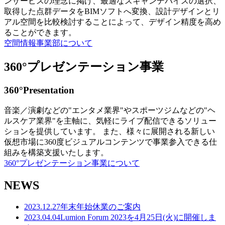
ンサービスの理念に掲げ、最適なスキャンデバイスの選択、
取得した点群データをBIMソフトへ変換、設計デザインとリ
アル空間を比較検討することによって、デザイン精度を高め
ることができます。
空間情報事業部について
360°プレゼンテーション事業
360°Presentation
音楽／演劇などの"エンタメ業界"やスポーツジムなどの"ヘ
ルスケア業界"を主軸に、気軽にライブ配信できるソリュー
ションを提供しています。 また、様々に展開される新しい
仮想市場に360度ビジュアルコンテンツで事業参入できる仕
組みを構築支援いたします。
360°プレゼンテーション事業について
NEWS
2023.12.27
年末年始休業のご案内
2023.04.04
Lumion Forum 2023を4月25日(火)に開催しま