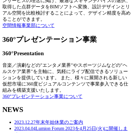
ンサービスの理念に掲げ、最適なスキャンデバイスの選択、
取得した点群データをBIMソフトへ変換、設計デザインとリ
アル空間を比較検討することによって、デザイン精度を高め
ることができます。
空間情報事業部について
360°プレゼンテーション事業
360°Presentation
音楽／演劇などの"エンタメ業界"やスポーツジムなどの"ヘ
ルスケア業界"を主軸に、気軽にライブ配信できるソリュー
ションを提供しています。 また、様々に展開される新しい
仮想市場に360度ビジュアルコンテンツで事業参入できる仕
組みを構築支援いたします。
360°プレゼンテーション事業について
NEWS
2023.12.27
年末年始休業のご案内
2023.04.04
Lumion Forum 2023を4月25日(火)に開催しま