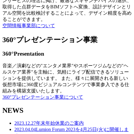
ンサービスの理念に掲げ、最適なスキャンデバイスの選択、
取得した点群データをBIMソフトへ変換、設計デザインとリ
アル空間を比較検討することによって、デザイン精度を高め
ることができます。
空間情報事業部について
360°プレゼンテーション事業
360°Presentation
音楽／演劇などの"エンタメ業界"やスポーツジムなどの"ヘ
ルスケア業界"を主軸に、気軽にライブ配信できるソリュー
ションを提供しています。 また、様々に展開される新しい
仮想市場に360度ビジュアルコンテンツで事業参入できる仕
組みを構築支援いたします。
360°プレゼンテーション事業について
NEWS
2023.12.27
年末年始休業のご案内
2023.04.04
Lumion Forum 2023を4月25日(火)に開催しま