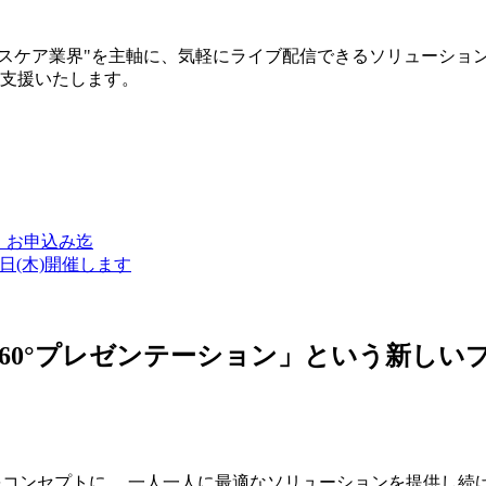
ルスケア業界"を主軸に、気軽にライブ配信できるソリューショ
築支援いたします。
金）お申込み迄
7日(木)開催します
ン・360°プレゼンテーション」という新
つをコンセプトに、 一人一人に最適なソリューションを提供し続