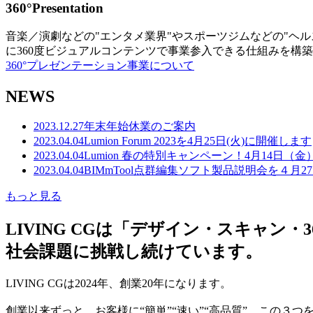
360°Presentation
音楽／演劇などの"エンタメ業界"やスポーツジムなどの"ヘ
に360度ビジュアルコンテンツで事業参入できる仕組みを構
360°プレゼンテーション事業について
NEWS
2023.12.27
年末年始休業のご案内
2023.04.04
Lumion Forum 2023を4月25日(火)に開催します
2023.04.04
Lumion 春の特別キャンペーン！4月14日（
2023.04.04
BIMmTool点群編集ソフト製品説明会を４月2
もっと見る
LIVING CGは「デザイン・スキャ
社会課題に挑戦し続けています。
LIVING CGは2024年、創業20年になります。
創業以来ずっと、お客様に“簡単”“速い”“高品質” この３